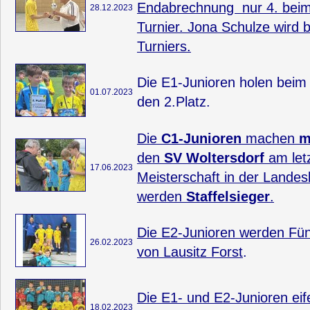
Endabrechnung nur 4. beim
28.12.2023
Turnier. Jona Schulze wird b
Turniers.
Die E1-Junioren holen beim 
01.07.2023
den 2.Platz.
Die
C1-Junioren
machen
m
den
SV Woltersdorf
am letz
17.06.2023
Meisterschaft in der Landes
werden
Staffelsieger
.
Die E2-Junioren werden Fün
26.02.2023
von Lausitz Forst
.
Die E1- und E2-Junioren eif
18.02.2023