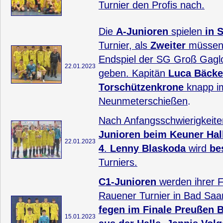
Turnier den Profis nach.
Die
A-Junioren
spielen
in 
Turnier, als
Zweiter
müssen 
Endspiel der SG Groß Gagl
22.01.2023
geben. Kapitän
Luca Bäcke
Torschützenkrone
knapp i
Neunmeterschießen
.
Nach Anfangsschwierigkeite
Junioren beim Keuner Hall
22.01.2023
4
.
Lenny Blaskoda
wird
be
Turniers.
C1-Junioren
werden ihrer F
Rauener Turnier in Bad Saa
fegen im Finale Preußen 
15.01.2023