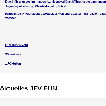
Durchführungsbestimmungen
;
Landespokal Durchführungsbestimmungen
Jugendspielordnung ; Kleinfeldregeln ;
Futsal
Fußballkreis Niederlausitz
;
Wettspielanweisung 2025/26
;
Staffelleiter Jug
2025/26
BSV Guben Nord
SV Wellmitz
1.FC Guben
Aktuelles JFV FUN